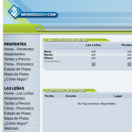
PENITENTES
Las Leñas
Penite
Home - Penitentes
Base
s/d
s/d
Alojamientos
Medio
s/d
s/d
Altura
s/d
s/d
Tarifas y Precios
Actualizado:
-
-
Clima - Pronóstico
Estado de Pistas
Mapa de Pistas
¿Cómo llegar?
LAS LEÑAS
Home - Las Leñas
Fecha
Evento
Lugar
Alojamientos
Tarifas y Precios
No hay eventos disponibles
Clima - Pronóstico
Estado de Pistas
Mapa de Pistas
¿Cómo llegar?
Webcam