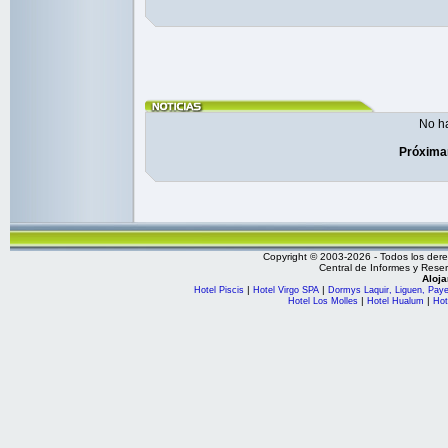
No ha
Próxima
Copyright © 2003-2026 - Todos los de
Central de Informes y Rese
Aloj
|
|
Hotel Piscis
Hotel Virgo SPA
Dormys Laquir, Liguen, Paye
|
|
Hotel Los Molles
Hotel Hualum
Hot