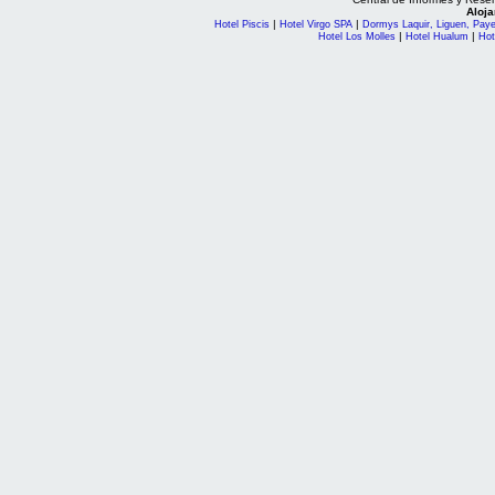
Aloj
|
|
Hotel Piscis
Hotel Virgo SPA
Dormys Laquir, Liguen, Paye
|
|
Hotel Los Molles
Hotel Hualum
Hot